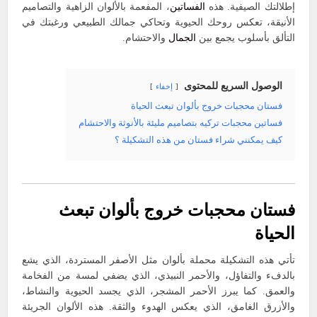
إطلالتك الصيفية. هذه
الفساتين
، المفعمة بالألوان الزاهية والتصاميم
الأنيقة، تعكس روحك الحيوية وتحاكي جمالك الطبيعي ورغبتك في
التألق بأسلوب يجمع بين
الجمال
والاحتشام.
الوصول السريع للمحتوى
إخفاء
فستان محجبات خروج بألوان تبعث الحياة
فساتين محجبات تركيه بتصاميم مليئة بالأنوثة والاحتشام
كيف يمكنني شراء فستان من هذه التشكيلة ؟
فستان محجبات خروج بألوان تبعث
الحياة
تأتي هذه التشكيلة محملة بألوان مثل الأصفر المستردة، الذي يشع
بالدفء والتفاؤل، والأحمر النبيذي، الذي يضفي لمسة من الفخامة
والعمق. كما يبرز الأحمر المشجر، الذي يجسد الحيوية والنشاط،
والأزرق الغامق، الذي يعكس الهدوء والثقة. هذه الألوان الجريئة