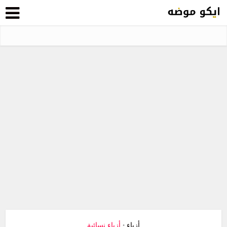
أزياء
أزياء نسائية
•