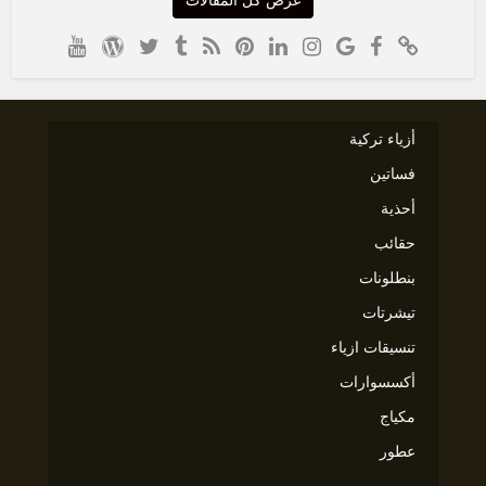
عرض كل المقالات
أزياء تركية
فساتين
أحذية
حقائب
بنطلونات
تيشرتات
تنسيقات ازياء
أكسسوارات
مكياج
عطور