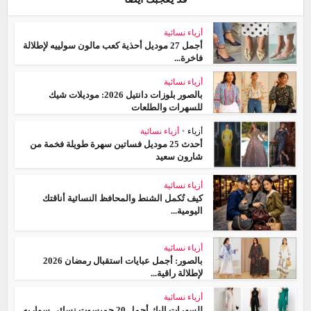
أزياء نسائية
أجمل 27 موديل أحذية كعب مالون سولييه لإطلالة
فاخرة...
أزياء نسائية
بالصور بلوزات دانتيل 2026: موديلات شيك
للسهرات والطلعات
أزياء
•
أزياء نسائية
أحدث 25 موديل فساتين سهرة طويلة فخمة من
شارون سعيد
أزياء نسائية
كيف تُكمل الشنط والمحافظ النسائية أناقتك
اليومية...
أزياء نسائية
بالصور: أجمل عبايات استقبال رمضان 2026
لإطلالة راقية...
أزياء نسائية
للسهرات إليكِ أجمل 20 جمبسوت نسائي سواريه