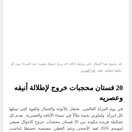
قد يحتوي هذا المقال على روابط إحالة؛ قد نربح عمولة صغيرة عند الشراء دون أي
تكلفة إضافية عليك.
اقرأ المزيد
20 فستان محجبات خروج لإطلالة أنيقه
وعصريه
في يوم المرأة العالمي، نحتفل بالأنوثة والجمال والقوة التي تمثلها
كل امرأة. ولتكوني نجمة تتلألأ في سماء الأناقة والعصرية، نقدم لكِ
تشكيلة فريدة مكونة من 20 فستان محجبات خروج كاجوال صيفي
لموسم 2026 لعيد الأضحى وعيد الفطر، مصممة خصيصًا لتناسب