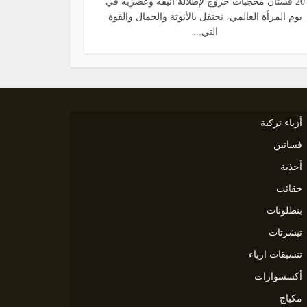
20 فستان محجبات خروج لإطلالة أنيقه وعصريه في
يوم المرأة العالمي، نحتفل بالأنوثة والجمال والقوة
التي...
أزياء تركية
فساتين
أحذية
حقائب
بنطلونات
تيشرتات
تنسيقات ازياء
أكسسوارات
مكياج