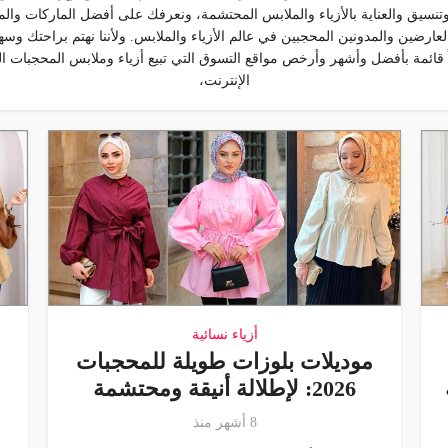
وتنسيق والعناية بالأزياء والملابس المحتشمة، ونعرفك على أفضل الماركات وا
لعارضين والمدونين المحجبين في عالم الأزياء والملابس. ولأننا نهتم براحتك وس
ً قائمة بأفضل وأشهر وأرخص مواقع التسوق التي تبيع أزياء وملابس المحجبات ا
الإنترنت،
أزياء نسائية
موديلات بلوزات طويلة للمحجبات
2026: لإطلالة أنيقة ومحتشمة
8 أشهر منذ