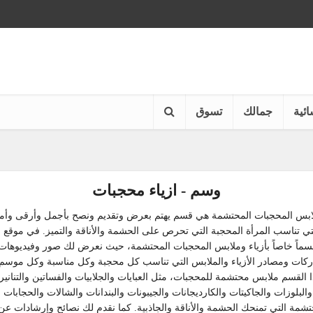
ائية
جمالك
تسوق
وسم - ازياء محجبات
لابس المحجبات المحتشمة هي قسم يهتم بعرض وتقديم ونصح بأجمل وأرقى وأمتع 
تي تناسب المرأة المحجبة التي تحرص على الحشمة والأناقة والتميز. في موقع 
سماً خاصاً بأزياء وملابس المحجبات المحتشمة، حيث نعرض لك صور وفيديوهات
ركات ومصادر الأزياء والملابس التي تناسب كل محجبة وكل مناسبة وكل موسم
القسم ملابس محتشمة للمحجبات، مثل العبايات والجلابيات والفساتين والتنانير 
البلوزات والجاكيتات والكارديجانات والجيبونات والبندانات والشالات والحجابات 
تشمة التي تمنحك الحشمة والأناقة والجاذبية. كما نقدم لك نصائح وإرشادات عن ك