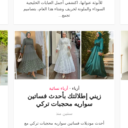
للأنوثة عنوانها، اكتشفي أجمل العبايات الخليجية
السوداء والملونة لخريف وشتاء هذا العام، بتصاميم
تجمع...
أزياء
أزياء نسائية
•
زيني إطلالتك بأحدث فساتين
سواريه محجبات تركي
سنتين منذ
أحدث موديلات فساتين سواريه محجبات تركي مع