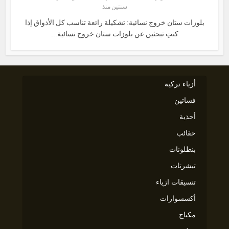
سنتين منذ
بلوزات ستان خروج نسائية: تشكيلة رائعة تناسب كل الأذواق إذا
كنتِ تبحثين عن بلوزات ستان خروج نسائية...
أزياء تركية
فساتين
أحذية
حقائب
بنطلونات
تيشرتات
تنسيقات ازياء
أكسسوارات
مكياج