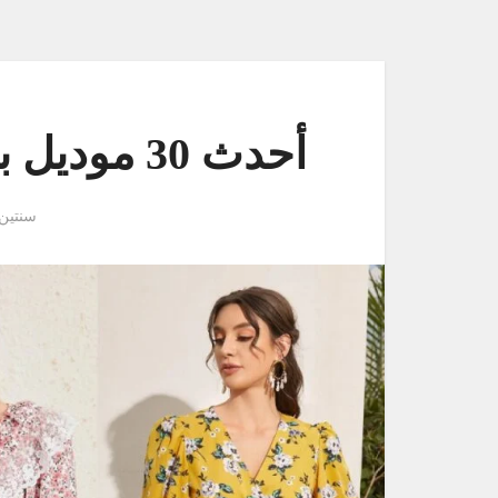
أحدث 30 موديل بلايز شي ان صيفي فخمة
سنتين 