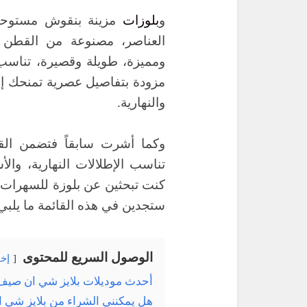
و
بلوزات
مزينة بنقوش مستوحاة
العناصر، مصنوعة من القطن و
مزودة بتفاصيل عصرية تمنحك إطلا
والنهارية.
وكما أشرت سابقاً فتضمن القائ
تناسب الإطلالات النهارية، والأس
كنت تبحثين عن بلوزة للسهرات ك
ستجدين في هذه القائمة ما يلبي 
الوصول السريع للمحتوى
إخف
أحدث موديلات بلايز شي ان صيف 026
هل يمكنني الشراء من بلايز شي ا