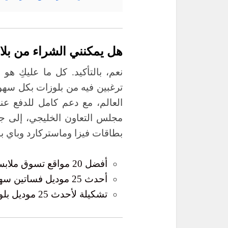
هل يمكنني الشراء من بلا
نعم، بالتأكيد. كل ما عليكِ ه
ترغبين فيه من بلوزات بكل سه
العالم، مع دعم كامل للدفع عن
مجلس التعاون الخليجي، إلى ج
بطاقات فيزا وماستركارد وباي با
أفضل 20 مواقع تسوق ملابس صينيه رخيصة
أحدث 25 موديل فساتين سهرة فخمة وراقية
تشكيلة لأحدث 25 موديل بلوزات ستان لهذا الموسم