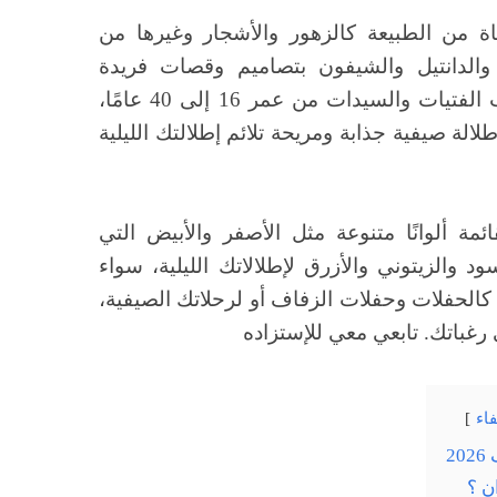
 من الطبيعة كالزهور والأشجار وغيرها من
الدانتيل والشيفون بتصاميم وقصات فريدة
ومميزة، طويلة وقصيرة، تناسب الفتيات والسيدات من عمر 16 إلى 40 عامًا،
لة صيفية جذابة ومريحة تلائم إطلالتك الليلية
مة ألوانًا متنوعة مثل الأصفر والأبيض التي
ود والزيتوني والأزرق لإطلالاتك الليلية، سواء
الحفلات وحفلات الزفاف أو لرحلاتك الصيفية،
رغباتك. تابعي معي للإستزاده
اء
2
ن ؟