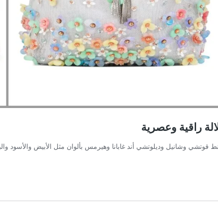
شنطة نسائية ماركة عالمية من شنط قوتشي وشانيل وديلوتشي أند غابانا وهيرمس بألوان مثل الأب