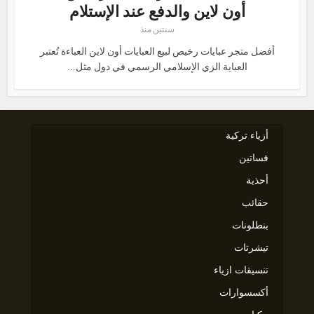
أون لاين والدفع عند الإستلام
سنتين منذ
أفضل متجر عبايات رخيص لبيع العبايات أون لاين العباءة تُعتبر
العباية الزي الإسلامي الرسمي في دول مثل...
أزياء تركية
فساتين
أحذية
حقائب
بنطلونات
تيشرتات
تنسيقات ازياء
أكسسوارات