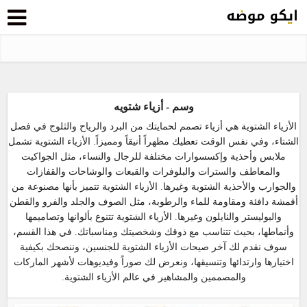
وسم - أزياء شتويه
الأزياء الشتوية هي أزياء تصمم لحمايتك من البرد والرياح والثلوج في فصل
الشتاء، وفي نفس الوقت تعطيك مظهراً أنيقاً ومميزاً. الأزياء الشتوية تشمل
ملابس وأحذية وإكسسوارات مختلفة للرجال والنساء، مثل الجواكيت
والمعاطف والسترات والبلوفرات والقبعات والوشاحات والقفازات
والجوارب والأحذية الشتوية وغيرها. الأزياء الشتوية تتميز بأنها مصنوعة من
أقمشة دافئة ومقاومة للماء والرطوبة، مثل الصوف والجلد والفرو والقطن
والبوليستر والنايلون وغيرها. الأزياء الشتوية تتنوع بألوانها وتصاميمها
وأنماطها، بحيث تتناسب مع ذوقك وشخصيتك ومناسباتك. في هذا القسم،
سوف نقدم لك آخر صيحات الأزياء الشتوية للجنسين، وننصحك بكيفية
اختيارها وارتدائها وتنسيقها، ونعرض لك صوراً وفيديوهات لأشهر الماركات
والمصممين والمشاهير في عالم الأزياء الشتوية.