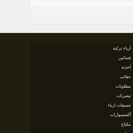
أزياء تركية
فساتين
أحذية
حقائب
بنطلونات
تيشرتات
تنسيقات ازياء
أكسسوارات
مكياج