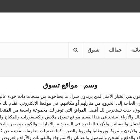
ائية
جمالك
تسوق
وسم - مواقع تسوق
وق هي الخيار الأمثل لمن يريدون شراء ما يحتاجونه من منتجات ذات جودة عالي
ن الحاجة إلى الخروج من منازلهم أو مكاتبهم. في موقعنا الإلكتروني، نقدم لك قس
سوق، حيث نستعرض لك أفضل المواقع التي توفر لك مجموعة واسعة من المنتجات
ال والأزياء. ستجد في هذا القسم مواقع تسوق ملابس واكسسورات والمكياج 
جمال والفساتين والازياء الفاخرة في السعودية والامارات والكويت ومصر والب
والاردن وامريكا وبريطانيا واوروبا والصين. كما نقدم لك معلومات مفيدة عن ك
ء والدفع والشحن والتوصيل والضمان والاسترجاع والتقييمات والآراء والعروض 