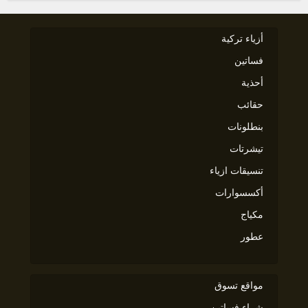
أزياء تركية
فساتين
أحذية
حقائب
بنطلونات
تيشرتات
تنسيقات ازياء
أكسسوارات
مكياج
عطور
مواقع تسوق
شراء فساتين