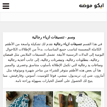
وسم - تنسيقات ازياء رجالية
في هذا القسم
تنسيقات ازياء رجالية
نقدم لك تشكيلة واسعة من الأطقم
الكاملة المصممة لتناسب جميع المناسبات، بدءاً من الإطلالات الكاجوال
اليومية إلى البدلات الرسمية الأنيقة. تشمل التنسيقات الملابس مثل
قمصان
رجالية
،
بنطلونات رجالية
، و
تيشرتات رجالية
، إلى جانب
أحذية رجالية
و
ساعات يد رجالية
التي تكمل الإطلالة بأسلوب متناسق وعصري. والمميز
هنا أن بعض هذه الأطقم متوفر للشراء من متاجر شهيرة وموثوقة مثل
أمازون، شي إن، ترينديول، نمشي، فوغا كلوسيت، أسوس، وفارفيتش، مما
يتيح لك الحصول على أفضل الخيارات بسهولة وراحة تامة.