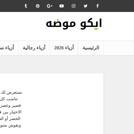
الرئيسية
أزياء 2026
أزياء رجالية
أزياء نس
نستعرض لك م
تناسب كل 
قصير وعصري 
الاختيار بين
الخصر أو الف
ونقوش متنوعة