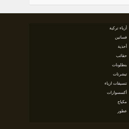
أزياء تركية
فساتين
أحذية
حقائب
بنطلونات
تيشرتات
تنسيقات ازياء
أكسسوارات
مكياج
عطور