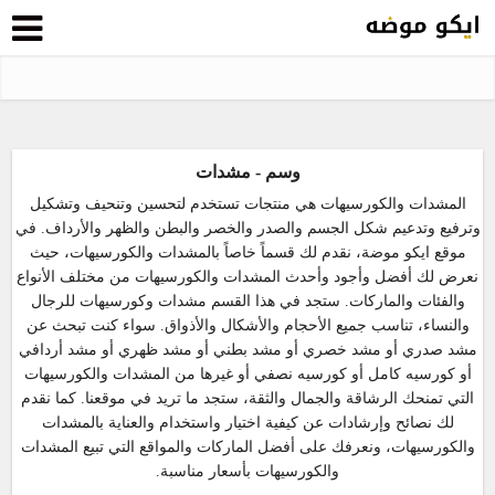
وسم - مشدات
المشدات والكورسيهات هي منتجات تستخدم لتحسين وتنحيف وتشكيل
وترفيع وتدعيم شكل الجسم والصدر والخصر والبطن والظهر والأرداف. في
موقع ايكو موضة، نقدم لك قسماً خاصاً بالمشدات والكورسيهات، حيث
نعرض لك أفضل وأجود وأحدث المشدات والكورسيهات من مختلف الأنواع
والفئات والماركات. ستجد في هذا القسم مشدات وكورسيهات للرجال
والنساء، تناسب جميع الأحجام والأشكال والأذواق. سواء كنت تبحث عن
مشد صدري أو مشد خصري أو مشد بطني أو مشد ظهري أو مشد أردافي
أو كورسيه كامل أو كورسيه نصفي أو غيرها من المشدات والكورسيهات
التي تمنحك الرشاقة والجمال والثقة، ستجد ما تريد في موقعنا. كما نقدم
لك نصائح وإرشادات عن كيفية اختيار واستخدام والعناية بالمشدات
والكورسيهات، ونعرفك على أفضل الماركات والمواقع التي تبيع المشدات
والكورسيهات بأسعار مناسبة.