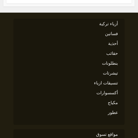
أزياء تركية
فساتين
أحذية
حقائب
بنطلونات
تيشرتات
تنسيقات ازياء
أكسسوارات
مكياج
عطور
مواقع تسوق