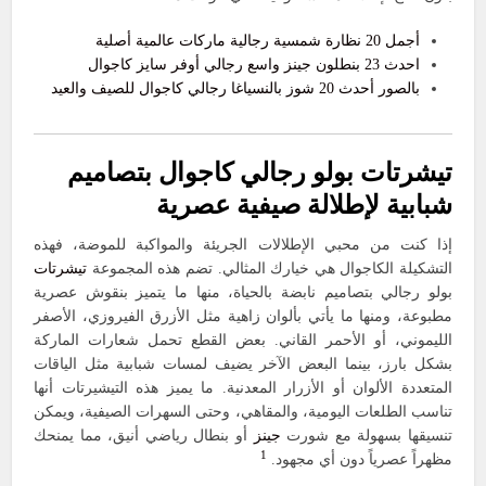
أجمل 20 نظارة شمسية رجالية ماركات عالمية أصلية
احدث 23 بنطلون جينز واسع رجالي أوفر سايز كاجوال
بالصور أحدث 20 شوز بالنسياغا رجالي كاجوال للصيف والعيد
تيشرتات بولو رجالي كاجوال بتصاميم
شبابية لإطلالة صيفية عصرية
إذا كنت من محبي الإطلالات الجريئة والمواكبة للموضة، فهذه
التشكيلة الكاجوال هي خيارك المثالي. تضم هذه المجموعة
تيشرتات
بولو رجالي بتصاميم نابضة بالحياة، منها ما يتميز بنقوش عصرية
مطبوعة، ومنها ما يأتي بألوان زاهية مثل الأزرق الفيروزي، الأصفر
الليموني، أو الأحمر القاني. بعض القطع تحمل شعارات الماركة
بشكل بارز، بينما البعض الآخر يضيف لمسات شبابية مثل الياقات
المتعددة الألوان أو الأزرار المعدنية. ما يميز هذه التيشيرتات أنها
تناسب الطلعات اليومية، والمقاهي، وحتى السهرات الصيفية، ويمكن
تنسيقها بسهولة مع شورت
جينز
أو بنطال رياضي أنيق، مما يمنحك
1
مظهراً عصرياً دون أي مجهود.