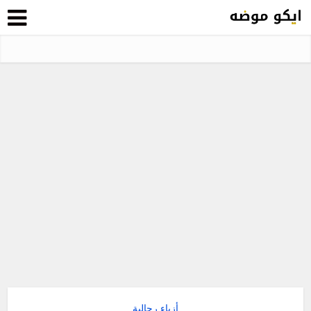
أزياء رجالية