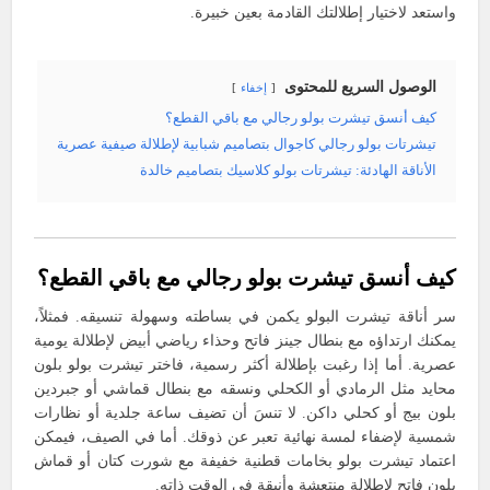
واستعد لاختيار إطلالتك القادمة بعين خبيرة.
الوصول السريع للمحتوى
إخفاء
كيف أنسق تيشرت بولو رجالي مع باقي القطع؟
تيشرتات بولو رجالي كاجوال بتصاميم شبابية لإطلالة صيفية عصرية
الأناقة الهادئة: تيشرتات بولو كلاسيك بتصاميم خالدة
كيف أنسق تيشرت بولو رجالي مع باقي القطع؟
سر أناقة تيشرت البولو يكمن في بساطته وسهولة تنسيقه. فمثلاً،
يمكنك ارتداؤه مع بنطال جينز فاتح وحذاء رياضي أبيض لإطلالة يومية
عصرية. أما إذا رغبت بإطلالة أكثر رسمية، فاختر تيشرت بولو بلون
محايد مثل الرمادي أو الكحلي ونسقه مع بنطال قماشي أو جبردين
بلون بيج أو كحلي داكن. لا تنسَ أن تضيف ساعة جلدية أو نظارات
شمسية لإضفاء لمسة نهائية تعبر عن ذوقك. أما في الصيف، فيمكن
اعتماد تيشرت بولو بخامات قطنية خفيفة مع شورت كتان أو قماش
بلون فاتح لإطلالة منتعشة وأنيقة في الوقت ذاته.