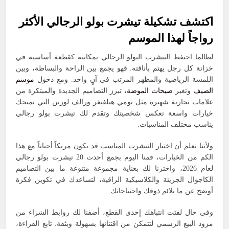
اكتشف تشكيلة تيشرت بولو الرجالي الأكثر
رواجاً لهذا الموسم
لطالما احتفظ التيشرت البولو الرجالي بمكانته كقطعة أساسية في
خزانة كل رجل يهتم بأناقته. فهو يجمع بين الراحة والبساطة، وبين
اللمسة الرياضية والمظهر المرتب في آنٍ واحد. ومع دخول
موسم
الصيف
وتغير
صيحات الموضة
، تبرز التصاميم الجديدة والمبتكرة من
علامات تجارية شهيرة مثل تومي هيلفيغر ورالف لورين التي تمنحك
خيارات واسعة تعكس شخصيتك وتقدم لك تيشرت بولو رجالي
يناسب مختلف المناسبات.
ولأننا نعلم أن اختيار التيشرت المناسب قد يكون مربكاً أحياناً مع هذا
الكم من الخيارات، قمنا اليوم بجمع أحدث 20 تيشرت بولو رجالي
لعام 2026، واخترنا لك بعناية مجموعة متنوعة ما بين التصاميم
الكاجوال الجريئة والكلاسيكية الراقية، لتساعدك في تكوين فكرة
أوضح عن ما يلائم ذوقك واحتياجاتك.
وفي حال لفتت انتباهك إحدى القطع، أضفنا لك روابط الشراء من
مزود البيع الرسمي لتتمكن من اقتنائها بسهولة وبثقة. تابع القراءة،