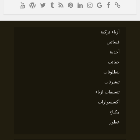
أزياء تركية
فساتين
أحذية
حقائب
بنطلونات
تيشرتات
تنسيقات ازياء
أكسسوارات
مكياج
عطور