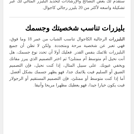
سنقدم لك بعض النصائح والإرشادات لتحديد البليزر المثالي لك عبر
تشكيلة واسعه لأكثر من 20 بليزر رجالي كاجوال.
بليزرات تناسب شخصيتك وجسمك
البليزرات
الرجالية الكاجوال تناسب الشباب من عمر 18 وما فوق،
فهي تعبر عن شخصية مرحة ومتجددة. ولكن لا تظن أن جميع
البليزرات تلائمك بنفس القدر. فعليك أولا أن تحدد نوع جسمك، هل
أنت نحيل أم متوسط أم ممتلئ؟ ثم اختر التصميم الذي يبرز مفاتك
ويخفي عيوبك. على سبيل المثال، إذا كنت نحيل، فإن التصميم
الضيق أو السليم فيت يلائمك جدا، فهو يظهر جسمك بشكل أفضل.
أما إذا كنت متوسط أو ممتلئ، فإن التصميم المستقيم أو الرجولار
فيت يكون خيارا جيدا، فهو يعطيك مظهرا مريحا وأنيقا.