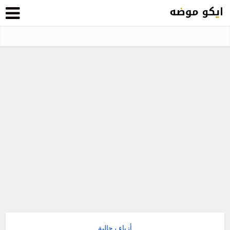
أزياء رجالية