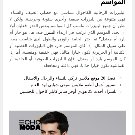
المواسم
البليزرات الرجالية الكاجوال تتماشى مع فصلي الصيف والشتاء،
فهي متنوعة بين بليزرات صيفية وأخرى شتوية وخريفية. ولكن لا
تظن أن جميع البليزرات تناسب كل المواسم بنفس القدر. فعليك أولا
أن تحدد الموسم الذي ترغب في ارتداء
البليزر
فيه، هل هو حار أم
بارد أم معتدل؟ ثم اختر الخامة والوزن والطول الذي يتناسب معه.
على سبيل المثال، إذا كان الموسم حار، فإن البليزرات القطنية أو
الكتانية أو الحريرية تكون خيارا مثاليا، فهي خفيفة ومنعشة. أما إذا
كان الموسم بارد أو معتدل، فإن البليزرات الصوفية أو الجلدية أو
القماشية تكون خيارا جذابا، فهي دافئة ومحافظة.
افضل 20 موقع ملابس تركي للنساء والرجال والأطفال
تنسيق أجمل أطقم ملابس صيفي شبابي لهذا العام
للشراء أحدث 25 هودي أوفر سايز كابلز كاجوال للجنسين