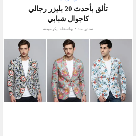
تألق بأحدث 20 بليزر رجالي
كاجوال شبابي
بواسطة
سنتين منذ
ايكو موضه