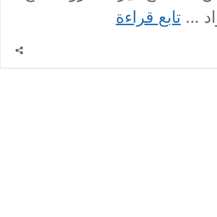
أفضل
اد …
تابع قراءة
25
موقع
عطور
أصلية
ومكياج
رخيص
ماركات