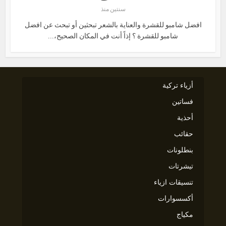
سنتين منذ
افضل شامبو للقشرة والعناية بالشعر تبحثين أو تبحث عن افضل
شامبو للقشرة ؟ إذاً أنت في المكان الصحيح،...
أزياء تركية
فساتين
أحذية
حقائب
بنطلونات
تيشرتات
تنسيقات ازياء
أكسسوارات
مكياج