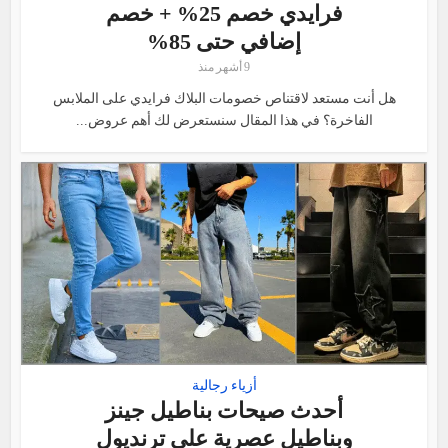
فرايدي خصم 25% + خصم
إضافي حتى 85%
9 أشهر منذ
هل أنت مستعد لاقتناص خصومات البلاك فرايدي على الملابس
الفاخرة؟ في هذا المقال سنستعرض لك أهم عروض...
أزياء رجالية
أحدث صيحات بناطيل جينز
وبناطيل عصرية على ترنديول